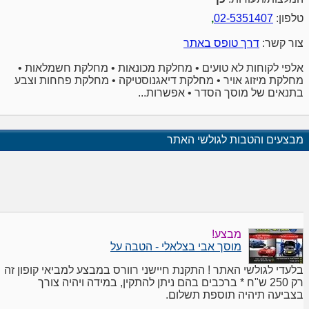
טלפון:
02-5351407
,
צור קשר:
דרך טופס באתר
אלפי לקוחות לא טועים • מחלקת מכונאות • מחלקת חשמלאות •
מחלקת מיזוג אויר • מחלקת דיאגנוסטיקה • מחלקת פחחות וצבע
בתנאים של מוסך הסדר • אפשרות...
מבצעים והטבות לגולשי האתר
מבצע!
מוסך אבי בצלאלי - הטבה על
בלעדי לגולשי האתר ! התקנת חיישני רוורס במבצע למביאי קופון זה
רק 250 ש"ח * ברכבים בהם ניתן להתקין, במידה ויהיה צורך
בצביעה תיהיה תוספת תשלום.