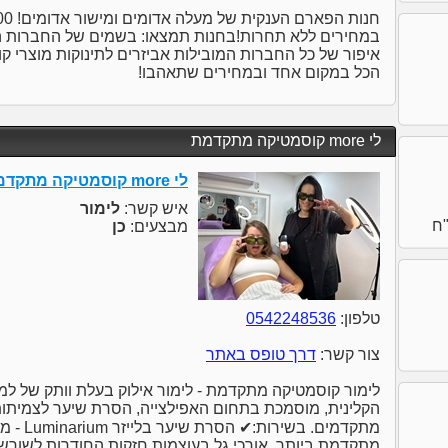
במחירים ללא תחרות!בחנות תמצאו: בשמים של החברות המ
איפור של כל החברות המובילות אביזרים לתינוקות מוצרי קוס
הכל במקום אחד ובמחירים שתאהבו!
לי more קוסמטיקה מתקדמת
לי more קוסמטיקה מתקדמת
איש קשר:
לימור
מבצעים:
כן
טלפון:
0542248536
צור קשר:
דרך טופס באתר
הקלינית, מוסמכת בתחום האפילצייה, הסרת שיער לצמיתות (כ
מתקדמים. 
מתקדמת ביותר, אורכי גל בעוצמות חזקות החודרות לשורש ה