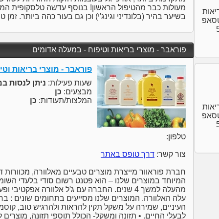
מעולות כבר מהטיפול הראשון! בנוסף עדשה טלסקופית המבצ
 הבריאות
בשיער בהיר (בלונדיני וגינג'י) וכן גם בעור כהה ביותר. זמן ט
ב' ווטסאפ
לות 560
פוראבר - מוצרי בריאות וטיפוח - במעלה אדומים
פוראבר - מוצרי בריאות וט
שעות פעילות:
ניתן לנסות ב
מבצעים:
כן
המלצות/תעודות:
כן
 הבריאות
ב' ווטסאפ
לות 560
טלפון:
צור קשר:
דרך טופס באתר
חברת פוראוור מייצרת מוצרים טבעיים מאלוורה, מכוורות דב
המיוחד במוצרים שלנו – הוא פטנט רשום סודי בלעדי השומר 
מהעלה למשך 4 שנים. החברה עם ג'ל אלוורה אפקטיב
עלה האלוורה. המוצרים שלנו מסייעים בתחומים שונים : ברי
העיניים, שמירה על משקל תקין להראות ולהרגיש טוב, קוסמיט
לבעלי החיים. • תזונה ומשקל- הכולל תוספי תזונה, מוצרים לנ