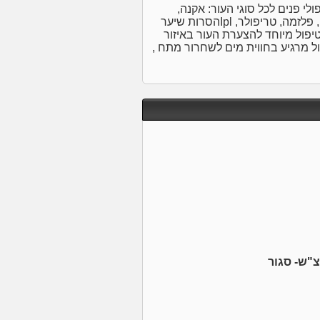
י פנים לכל סוגי העור: אקנה,
פיגמנטציה, אנטי אייגינג בשילוב מכשור מתקדם, מזוטרפיה, פלזמה, טריפולר, Iplהסרות שיער
ראשוןטיפול מיוחד להצערת העור באיזור
ול מרגיע בחווית מים לשחרור מתח ,