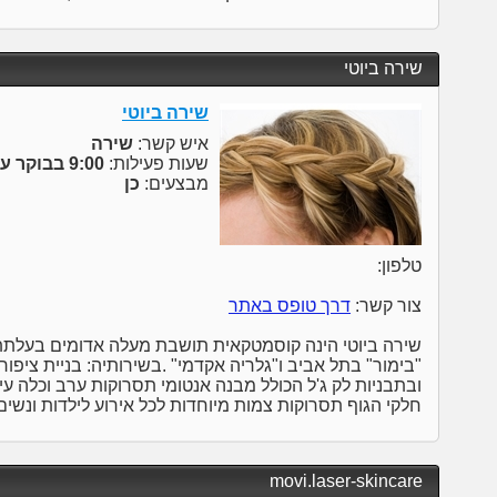
שירה ביוטי
שירה ביוטי
איש קשר:
שירה
שעות פעילות:
9:00 בבוקר עד 20:00 בערב
מבצעים:
כן
טלפון:
צור קשר:
דרך טופס באתר
שירה ביוטי הינה קוסמטקאית תושבת מעלה אדומים בעלת
"בימור" בתל אביב ו"גלריה אקדמי" .בשירותיה: בניית ציפור
ובתבניות לק ג'ל הכולל מבנה אנטומי תסרוקות ערב וכלה עיצ
חלקי הגוף תסרוקות צמות מיוחדות לכל אירוע לילדות ונשים
movi.laser-skincare