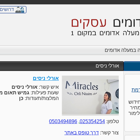
דרושים
 במעלה אדומים
אורלי ניסים
אורלי ניסים
איש קשר:
אורלי ניסים
שעות פעילות:
גמיש תאום מ
המלצות/תעודות:
כן
חידוש
מחיר
לימור
טלפון:
025354254
,
0503494896
צור קשר:
דרך טופס באתר