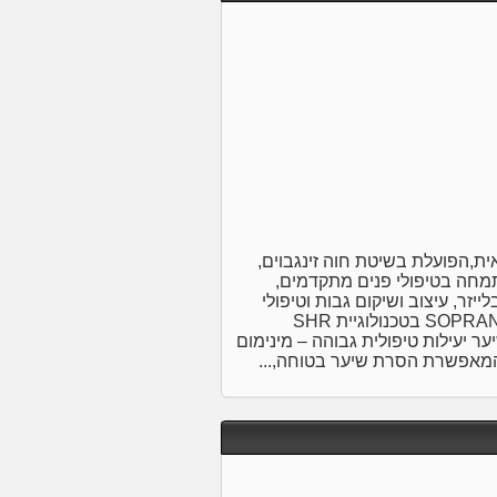
ית,הפועלת בשיטת חוה זינגבוים,
תגי הפרימיום KB PURE ו־Dr. Schrammek,ומתמחה בטיפולי פנים מתקדמים,
זר, עיצוב ושיקום גבות וטיפולי
עור בהתאמה אישית. הסרת שיער בלייזר בעזרת מכשיר SOPRANO בטכנולוגיית SHR
ר יעילות טיפולית גבוהה – מינימום
המאפשרת הסרת שיער בטוחה,...