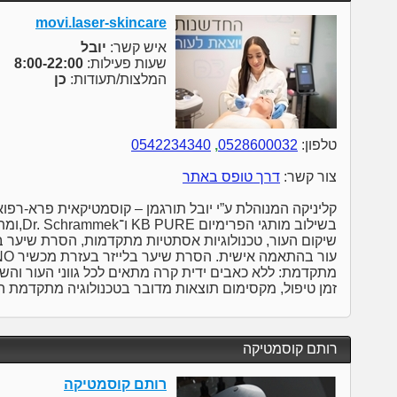
movi.laser-skincare
איש קשר:
יובל
שעות פעילות:
8:00-22:00
המלצות/תעודות:
כן
טלפון:
0528600032
,
0542234340
צור קשר:
דרך טופס באתר
קליניקה המנוהלת ע”י יובל תורגמן – קוסמטיקאית פרא-רפוא
בשילוב מו
שיקום העור, טכנולוגיות אסתטיות מתקדמות, הסרת שיער בליי
מתקדמת: ללא כאבים ידית קרה מתאים לכל גווני העור והשיע
זמן טיפול, מקסימום תוצאות מדובר בטכנולוגיה מתקדמת 
רותם קוסמטיקה
רותם קוסמטיקה