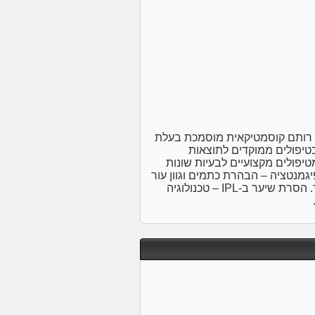
 רותם קוסמטיקאית מוסמכת בעלת
בטיפולים ממוקדים לתוצאות
מטיפולים מקצועיים לבעיות שונות
פיגמנטציה – הבהרת כתמים וגוון עור
אחיד. אנטי אייג’ינג – טיפולי הזנה, חידוש תאים ומיצוק העור. הסרת שיער ב-IPL – טכנולוגיה