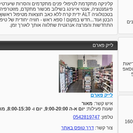
קליניקה מתקדמת לטיפולי פנים מתקדמים והסרות שיערטיפול
בטכנולוגיה ALT ידית קרח ללא כאב תוצאות מטיפול 
הבטן ועוד...חדש במקום ! ספא ראש - חוויה יחודית של טיפ
פנים
התחדשות והמרצה אנרגטית שתלווה אותך לאורך זמן.
לייק פארם
 הבריאות
ב' ווטסאפ
לות 560
לייק פארם
איש קשר:
מאור
שעות פעילות:
יום א-ה 9:00-20:00, יום ו- 8:00-15:30, מוצ"ש- סגור
טלפון:
0542819747
מבצע בניית ציפורניים בכל השיטות רק 160
צור קשר:
דרך טופס באתר