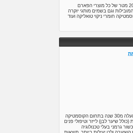
חנות הפארם הענקית של מעלה אדומים ומישור אדומים! 200 מטר של כל מוצרי הפארם
ובילות וגם בשמים מותגי יוקרה
מטיקה חומרי ניקוי טואליקה ועוד
לימור קוסמטיקה מתקדמת - לימור אילוק בעלת וותק של למעלה מ30 שנה בתחום הקוסמטיקה
ולל שיער לבן) לייזר וטיפולי פנים
בשירות:✔ הסרת שיער בלייזר Luminarium - מכשור גרמני בעלי טכנולוגיה
שיערה ולכן יעילות ביותר. תוצאות