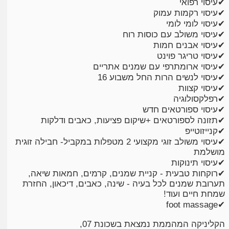
✔עיסוי רפואי
✔עיסוי רקמות עמוק
✔עיסוי לומי לומי
✔עיסוי משולב עם כוסות רוח
✔עיסוי אבנים חמות
✔עיסוי טריגר פוינט
✔עיסוי ארומתרפי עם שמנים אתריים
✔עיסוי לנשים הרות החל משבוע 16
✔עיסוי קצוות
✔רפלקסולוגיה
✔עיסוי ספורטאים חדש
✔תזונה לספורטאים +שיקום פציעות, כאבים ודלקות
✔קנייזוטייפ
✔עיסוי משולב זוגי מקצועי 2 מטפלות במקביל- חבילה זוגית
מושלמת
✔עיסוי תינוקות
✔רוקחות טבעית - קניית שמנים, קרמים, חמאות שיאה,
תערובת שמנים לכל בעיה - שינה, כאבים, דיכאון, החזרת
שמחת חיים ועוד!
✔foot massage
הקליניקה המהממת נמצאת בשכונת 07,