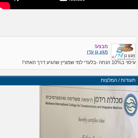
מבצע!
מגע גן עדן
עיסוי ב10% הנחה -בלעדי למי שמציין שהגיע דרך האתר!
תעודות / המלצות