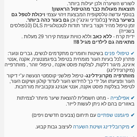
לשורש השיערה ולכן יעילות ביותר.
תוצאות מעולות כבר מהטיפול הראשון!
בנוסף עדשה טלסקופית המבצעת זיהוי עצמי
ויכולת לטפל גם
בשיער בהיר (
בלונדיני וגינג'י) וכן
גם בעור כהה ביותר.
זמן טיפול מהיר וקצר ביותר תודות לטכנולוגיית DLS (10פולסים
בשנייה)
ידית קרח -
ללא כאב
וללא כוויות עצמת קירור 29 מעלות .
מתאימה גם לילדים מגיל 8!!
טיפולי פנים
✔
בשיטות וחומרים מתקדמים לנשים, גברים ונוער:
פתרון לכל בעיות העור מומחית בטיפול בפיגמנטציה, אקנה ,אנטי
איגינג, מיגור דלקות, לצלקות פוסט אקנה , טיפולי זוהר , מזותרפייה
(מיקרונידלינג)
מזותרפיה מקרונידלינג-
טיפול פולשני קוסמטי הנעשה ע"י דיקור
העור ופציעתו ועל ידי כך לחידוש העור לעדוד קולגן ושיקום העור,
לטיפול בצלקות פוסט אקנה, אנטי אנגינג ונקבוביות מורחבות.
אפילצייה
✔
- מחט חשמלית להוצאת שיער מיותר לצמיתות
באזורים בהם לא ניתן לעשות לייזר.
✔
פיגמנט שפתיים
עם תיחום (צבעים חדשים ויפים)
✔
מיקרובלידינג ושיטת השערה
לעיצוב גבות קבוע.