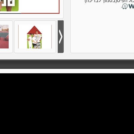
ול הפיס(בסמוך לבריכה)