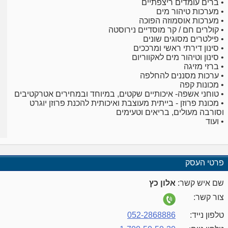
• ברים עומדים ריצפתיים
• מערכות טיהור מים
• מערכות אוסמוזה הפוכה
• קולרים חם / קר מוסדיים נירוסטה
• פילטרים מסוגים שונים
• סינון דירתי ראשי ומרככים
• סינון וטיהור מים לאקווריום
• ברזי מזיגה
• ערכות מסננים להחלפה
• מכונות קפה
• טוחני אשפה- איכותיים שקטים, במיוחד ובמחירים אטרקטיבים
• מכונת פרוזן - בייתית מעוצבת ואיכותית להכנת פרוזן יוגרט
וסורבה מעולים, בריאים וטעימים
• ועוד
פרטי העסק
שם איש קשר:
אלון כץ
צור קשר:
טלפון נייד:
052-2868886