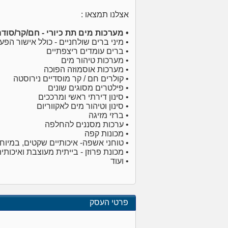
אצלנו תמצאו :
• מערכות מים תת כיורי - חם/קר/סו
• מיני ברים שולחניים - כולל אישור ה
• ברים עומדים ריצפתיים
• מערכות טיהור מים
• מערכות אוסמוזה הפוכה
• קולרים חם / קר מוסדיים נירוסטה
• פילטרים מסוגים שונים
• סינון דירתי ראשי ומרככים
• סינון וטיהור מים לאקווריום
• ברזי מזיגה
• ערכות מסננים להחלפה
• מכונות קפה
• טוחני אשפה- איכותיים שקטים, במיו
• מכונת פרוזן - בייתית מעוצבת ואיכותי
• ועוד
פרטי העסק