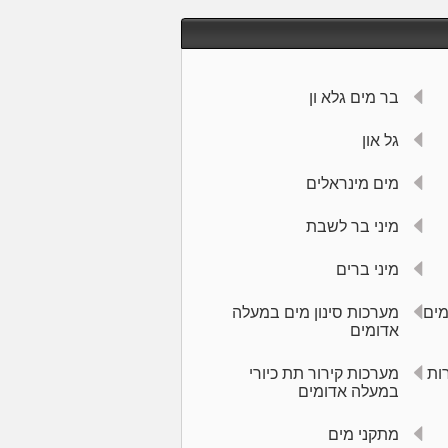
בר מים גלא ון
גל און
מים מינראלים
מיני בר כולל אישור הפעלה בשבת וחסכוני
בחשמל!
מיני בר לשבת
במחיר 39 לחודש בלבד! אין כפל מבצעים ט.ל.ח
מיני ברים
מים
מערכות סינון מים במעלה
אדומים
ות
מערכות קירור תת כיורי
במעלה אדומים
מתקני מים