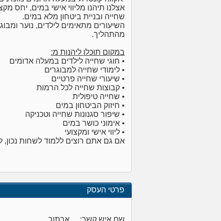
אצלנו תיהנו מליווי אישי במים, יחס מק
שחייה ובניית ביטחון מלא במים.
השיעורים מתאימים לילדים, נוער ומבוג
מהתהליך.
במקום תוכלו ליהנות מ:
• חוגי שחייה לילדים במעלה אדומים
• לימודי שחייה למבוגרים
• שיעורי שחייה פרטיים
• קבוצות שחייה לכל הרמות
• שחייה טיפולית
• חיזוק הביטחון במים
• שיפור סגנונות שחייה וטכניקה
• אימוני כושר במים
• ליווי אישי ומקצועי
אם גם אתם רוצים ללמוד לשחות נכון, לש
פרטי העסק
שם איש קשר:
ארתור